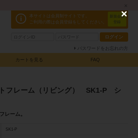
本サイトは会員制サイトです。
C
新規会員
i
l
ご利用の際は会員登録をしてください。
登録
o
s
ログイン
e
パスワードをお忘れの方
カートを見る
FAQ
トフレーム（リビング） SK1-P シ
フレーム。
SK1-P