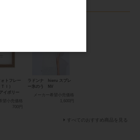
フォトフレー
ラドンナ hieru スプレ
ＮＴＩ）
ー氷のう NV
V アイボリー
メーカー希望小売価格
希望小売価格
1,600円
700円
すべてのおすすめ商品を見る