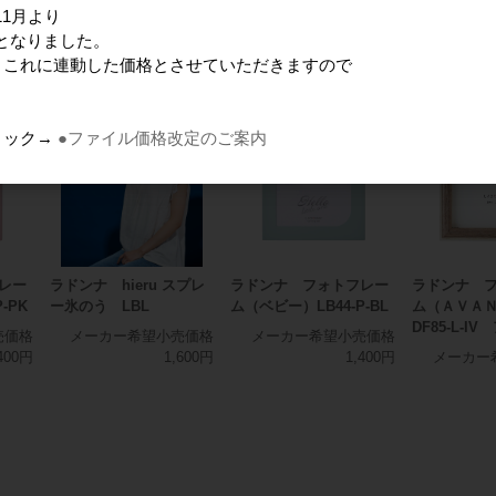
商品
1月より
となりました。
りこれに連動した価格とさせていただきますので
リック→
●ファイル価格改定のご案内
レー
ラドンナ hieru スプレ
ラドンナ フォトフレー
ラドンナ 
-PK
ー氷のう LBL
ム（ベビー）LB44-P-BL
ム（ＡＶＡ
DF85-L-I
売価格
メーカー希望小売価格
メーカー希望小売価格
400円
1,600円
1,400円
メーカー