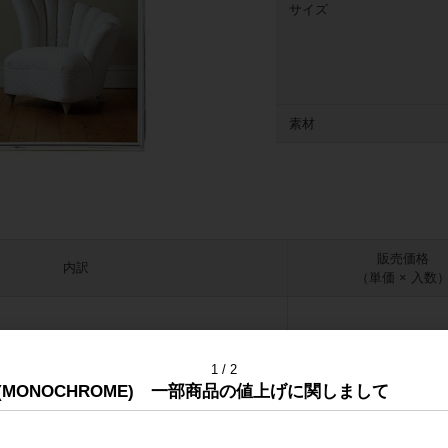
サイズ
素材
販売価格
内訳
（単価 × 入数
会員のみ公開
1
2
22018116
(MONOCHROME) 一部商品の値上げに関しまして
格
1,000円