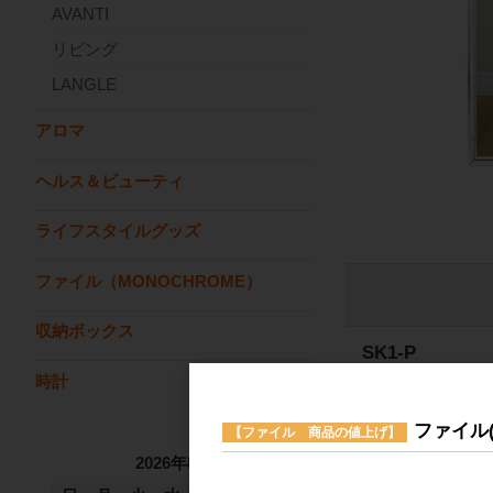
AVANTI
リビング
LANGLE
アロマ
ヘルス＆ビューティ
ライフスタイルグッズ
ファイル（MONOCHROME）
収納ボックス
SK1-P
時計
品番
SK1-P
JANコード
49341
ファイル
メーカー希望小売価
【ファイル 商品の値上げ】
2026年8月