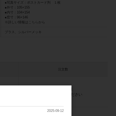
●写真サイズ：ポストカード判 １枚
●外寸：105×155
●内寸：104×154
●窓寸：96×146
※詳しい情報は
こちら
から
ブラス、シルバーメッキ
注文数
）
ご注文には
ログイン
してください
2025-09-12