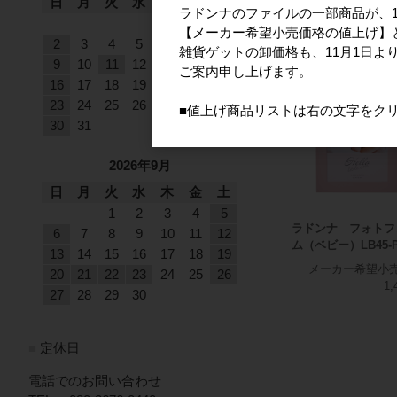
日
月
火
水
木
金
土
おすすめ
ラドンナのファイルの一部商品が、1
1
【メーカー希望小売価格の値上げ】
2
3
4
5
6
7
8
雑貨ゲットの卸価格も、11月1日よ
9
10
11
12
13
14
15
ご案内申し上げます。
16
17
18
19
20
21
22
23
24
25
26
27
28
29
■値上げ商品リストは右の文字をク
30
31
2026年9月
日
月
火
水
木
金
土
1
2
3
4
5
ラドンナ フォトフ
6
7
8
9
10
11
12
ム（ベビー）LB45-P
13
14
15
16
17
18
19
メーカー希望小
20
21
22
23
24
25
26
1,
27
28
29
30
■
定休日
電話でのお問い合わせ