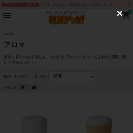
フォトフレーム 一部商品の値上げに関しまして
【フォトフレームの値上げ】
0
雑貨の仕入れ専用会員制サイト
C
l
o
s
e
全商品
アロマ
素敵な香りのある暮らし。 心地良いアロマの香りに包まれた空間で 潤
いのある毎日に！
30
件中 1〜30件目
並び替え
表示切替