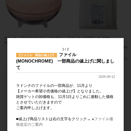
ラドンナ プロジェクション バスアロ
ラドンナ SCENT ALARM
マ YURA ADF08-YR-PK ピンク
CLOCK（ADF07-SAC)用 専用アロマ
オイルスポンジ ADF07-SAC-PAD ※6
1
2
メーカー希望小売価格
3,500円
枚り
ファイル
【ファイル 商品の値上げ】
メーカー希望小売価格
400円
(MONOCHROME) 一部商品の値上げに関しまし
て
2025-09-12
ラドンナのファイルの一部商品が、11月より
【メーカー希望小売価格の値上げ】となりました。
雑貨ゲットの卸価格も、11月1日よりこれに連動した価格
とさせていただきますので
ご案内申し上げます。
■値上げ商品リストは右の文字をクリック→
●ファイル価
格改定のご案内