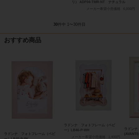
リ） ADF04-TMR-NT ナチュラル
メーカー希望小売価格
6,000円
30
件中 1〜30件目
おすすめ商品
ラドンナ フォトフレーム（ベビ
ラドンナ
ー）LB46-P-WH
ラドンナ フォトフレーム（ベビ
(AVANTI
メーカー希望小売価格
1,400円
ー）LB45-P-PK