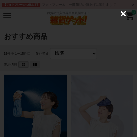
フォトフレーム 一部商品の値上げに関しまして
【フォトフレームの値上げ】
0
雑貨の仕入れ専用会員制サイト
C
l
o
s
e
おすすめ商品
15
件中 1〜15件目
並び替え
表示切替