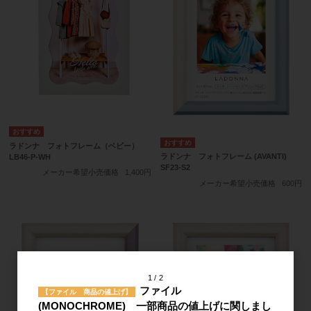
ラドンナ フォトフレーム（ベビー）
ラドンナ フォトフレーム (AVANTI)
LB46-P-WH
SF23-S2
メーカー希望小売価格
1,400円
メーカー希望小売価格
600円
1
2
ファイル
【ファイル 商品の値上げ】
(MONOCHROME) 一部商品の値上げに関しまし