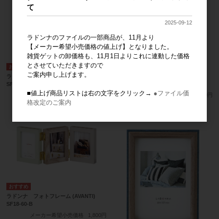
て
2025-09-12
ラドンナのファイルの一部商品が、11月より
【メーカー希望小売価格の値上げ】となりました。
雑貨ゲットの卸価格も、11月1日よりこれに連動した価格
とさせていただきますので
ご案内申し上げます。
ラドンナ フォトフレーム (AVANTI)
ラドンナ フォトフレーム (AVANTI)
SF23-S2
SF23-S2
■値上げ商品リストは右の文字をクリック→
●ファイル価
メーカー希望小売価格
600円
メーカー希望小売価格
600円
格改定のご案内
ラドンナ フォトフレーム (AVANTI)
SF18-60-B
メーカー希望小売価格
1,800円