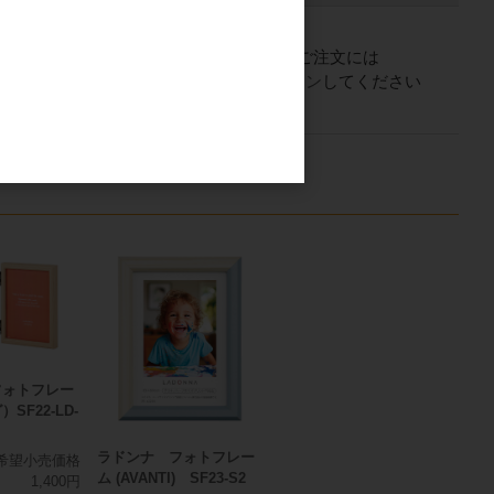
ご注文には
会員のみ公開
ログイン
してください
フォトフレー
SF22-LD-
ラドンナ フォトフレー
希望小売価格
ム (AVANTI) SF23-S2
1,400円