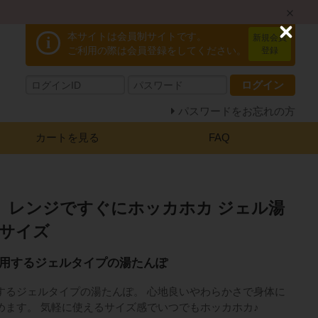
本サイトは会員制サイトです。
C
新規会員
i
l
ご利用の際は会員登録をしてください。
登録
o
s
ログイン
e
パスワードをお忘れの方
カートを見る
FAQ
】レンジですぐにホッカホカ ジェル湯
 Mサイズ
用するジェルタイプの湯たんぽ
するジェルタイプの湯たんぽ。 心地良いやわらかさで身体に
めます。 気軽に使えるサイズ感でいつでもホッカホカ♪