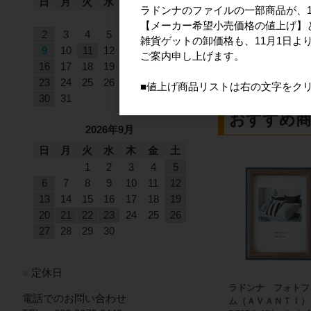
日
月
火
水
木
金
土
ラドンナのファイルの一部商品が、1
1
レンジですぐにホ
【メーカー希望小売価格の値上げ】
2
3
4
5
6
7
8
雑貨ゲットの卸価格も、11月1日よ
品番
RX40-JY-PK
9
10
11
12
13
14
15
ご案内申し上げます。
JANコード
49341
16
17
18
19
20
21
22
メーカー希望小売価
23
24
25
26
27
28
29
■値上げ商品リストは右の文字をク
30
31
おすすめ
2026年9月
日
月
火
水
木
金
土
1
2
3
4
5
6
7
8
9
10
11
12
13
14
15
16
17
18
19
20
21
22
23
24
25
26
27
28
29
30
■
定休日
ラドンナ フォトフ
電話でのお問い合わせ
ム（ＡＶＡＮＴＩ