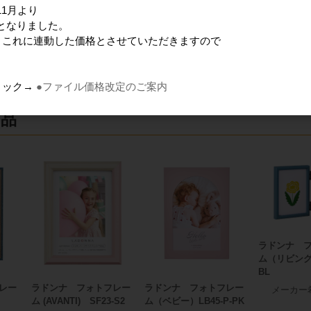
1月より
ッカホカ ジェル湯たんぽ hocca Mサイズ PINK
となりました。
りこれに連動した価格とさせていただきますので
22093922
格
1,600円
リック→
●ファイル価格改定のご案内
商品
ラドンナ 
ム（リビング）
BL
レー
ラドンナ フォトフレー
ラドンナ フォトフレー
メーカー
）
ム (AVANTI) SF23-S2
ム（ベビー）LB45-P-PK