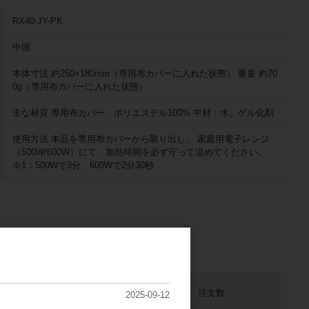
RX40-JY-PK
中国
本体寸法 約250×180mm（専用布カバーに入れた状態） 重量 約70
0g（専用布カバーに入れた状態）
主な材質 専用布カバー：ポリエステル100% 中材：水、ゲル化剤
使用方法 本品を専用布カバーから取り出し、 家庭用電子レンジ
（500W/600W）にて、加熱時間を必ず守って温めてください。
※1：500Wで3分、600Wで2分30秒
販売価格
注文数
2025-09-12
（単価 × 入数）