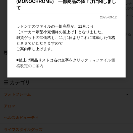
(MONOCHROME) 一部商品の値上げに関しまし
ラドンナ
て
ー）LB46
ラドンナ フォトフレーム（ベビ
メー
ー）LB45-P-PK
2025-09-12
メーカー希望小売価格
1,400円
ラドンナのファイルの一部商品が、11月より
【メーカー希望小売価格の値上げ】となりました。
すべてのおすすめ商品を見る
雑貨ゲットの卸価格も、11月1日よりこれに連動した価格
とさせていただきますので
ご案内申し上げます。
検索
■値上げ商品リストは右の文字をクリック→
●ファイル価
格改定のご案内
検索
カテゴリ
フォトフレーム
アロマ
ヘルス＆ビューティ
ライフスタイルグッズ