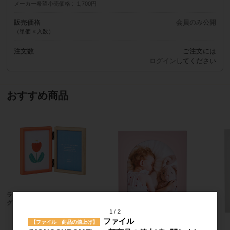
メーカー希望小売価格
1,700円
販売価格
会員のみ公開
（単価 × 入数）
注文数
ご注文には
ログイン
してください
おすすめ商品
ラドンナ フォトフレーム（リビン
グ）SF22-LD-OR
1
2
メーカー希望小売価格
1,400円
ファイル
【ファイル 商品の値上げ】