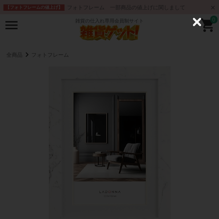
フォトフレーム 一部商品の値上げに関しまして
【フォトフレームの値上げ】
0
雑貨の仕入れ専用会員制サイト
C
l
o
s
e
全商品
フォトフレーム