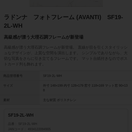
ラドンナ フォトフレーム (AVANTI) SF19-
2L-WH
高級感が漂う大理石調フレームが新登場
高級感が漂う大理石調フレームが新登場。 直線が目を引くスタイリッシ
ュなデザインが、上質な空間を演出します。 シンプルでありながら、大
切な写真をさらに引き立てるフレームです。 マット台紙付きなのでポス
トカード判も飾れます。
商品管理番号
SF19-2L-WH
サイズ
外寸 148×199 内寸 128×179 窓寸 118×169 マット窓 90×13
8
素材
主な材質 ポリスチレン
SF19-2L-WH
品番
SF19-2L-WH
JANコード
4934122094905