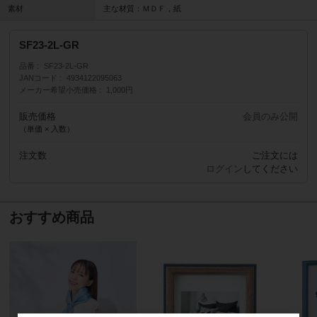
素材
主な材質：ＭＤＦ，紙
SF23-2L-GR
品番
SF23-2L-GR
JANコード
4934122095063
メーカー希望小売価格
1,000円
販売価格
会員のみ公開
（単価 × 入数）
注文数
ご注文には
ログイン
してください
おすすめ商品