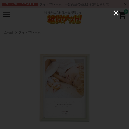
フォトフレーム 一部商品の値上げに関しまして
【フォトフレームの値上げ】
0
雑貨の仕入れ専用会員制サイト
C
l
o
s
e
全商品
フォトフレーム