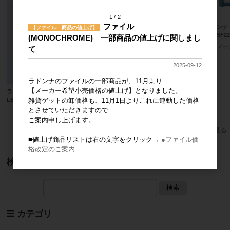
1
2
ファイル
ラドンナ
【ファイル 商品の値上げ】
グ）SF22
(MONOCHROME) 一部商品の値上げに関しまし
メー
て
2025-09-12
ラドンナ フォトフレーム（ＡＶＡ
ラドンナのファイルの一部商品が、11月より
ＮＴＩ） DF85-L-NV ネイビー
【メーカー希望小売価格の値上げ】となりました。
ラドンナ hieru スカーフ氷のう
メーカー希望小売価格
700円
雑貨ゲットの卸価格も、11月1日よりこれに連動した価格
LBL
とさせていただきますので
メーカー希望小売価格
1,800円
ご案内申し上げます。
すべてのおすすめ商品を見る
■値上げ商品リストは右の文字をクリック→
●ファイル価
格改定のご案内
検索
検索
カテゴリ